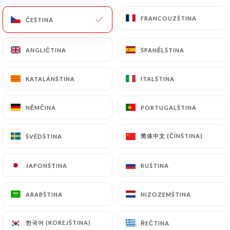
FRANCOUZŠTINA
FRANCOUZŠTINA
CS
NABÍDKA
ČEŠTINA
ČEŠTINA
ANGLIČTINA
ANGLIČTINA
ŠPANĚLŠTINA
ŠPANĚLŠTINA
KATALÁNŠTINA
KATALÁNŠTINA
ITALŠTINA
ITALŠTINA
NĚMČINA
NĚMČINA
PORTUGALŠTINA
PORTUGALŠTINA
/
Kontakt
DOMŮ
KONTAKT
简体中文 (ČÍNŠTINA)
简体中文 (ČÍNŠTINA)
ŠVÉDŠTINA
ŠVÉDŠTINA
JAPONŠTINA
JAPONŠTINA
RUŠTINA
RUŠTINA
ARABŠTINA
ARABŠTINA
NIZOZEMŠTINA
NIZOZEMŠTINA
Bistrot pop
한국어 (KOREJŠTINA)
한국어 (KOREJŠTINA)
ŘEČTINA
ŘEČTINA